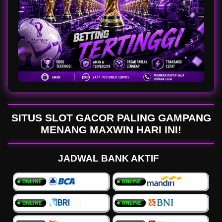
SITUS SLOT GACOR PALING GAMPANG
MENANG MAXWIN HARI INI!
JADWAL BANK AKTIF